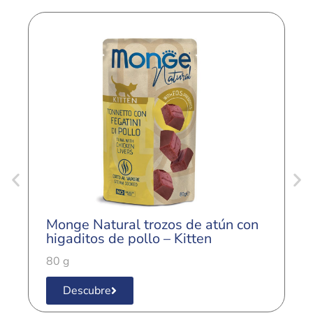
Monge Natural trozos de atún con
M
higaditos de pollo – Kitten
p
80 g
8
Descubre