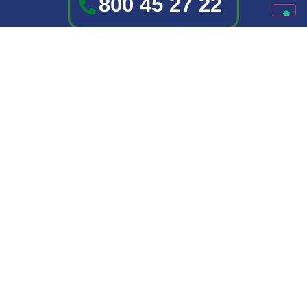
Disponible de lunes a viernes
9.30 – 12.00 | 14.30 – 16.00
Elige a tu mejor amigo
Perros
Gatos
Descubre Monge