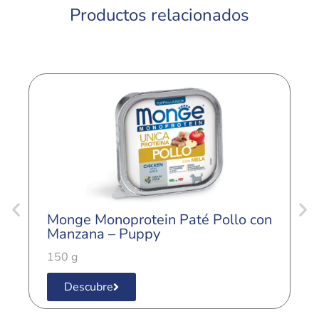
Productos relacionados
Monge Monoprotein Paté Pollo con
M
Manzana – Puppy
c
150 g
1
Descubre