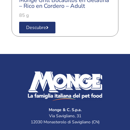
Monge Grill Bocaditos en Gelatina
M
– Rico en Cordero – Adult
–
85 g
8
Descubre
Monge & C. S.p.a.
Via Savigliano, 31
12030 Monasterolo di Savigliano (CN)