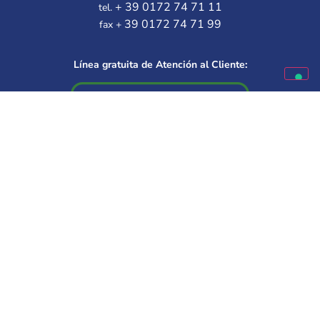
+ 39 0172 74 71 11
tel.
39 0172 74 71 99
fax +
Línea gratuita de Atención al Cliente:
Disponible de lunes a viernes
9.30 – 12.00 | 14.30 – 16.00
Elige a tu mejor amigo