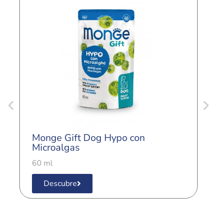
Monge Gift Dog Hypo con
M
Microalgas
V
60 ml
6
Descubre