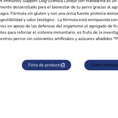
t Immunity Support Dog Granola Conejo con Mandarina es un 
amente desarrollado para el bienestar de tu perro gracias al a
gra. Fórmula sin gluten y con una única fuente proteica animal
gestibilidad y valor biológico . La fórmula está enriquecida con 
nos en apoyo de las defensas del organismo el agregado de fr
tes para reforzar el sistema inmunitario, es fruto de la investi
estros perros sin colorantes artificiales y azúcares añadidos 
Ficha de producto
Cómo introduc