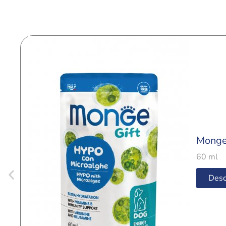
Monge
60 ml
Desc