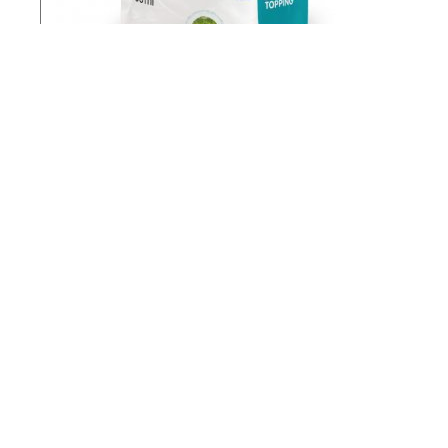
Elige a tu mejor a
Monge & C. S.p.a.
Via Savigliano, 31
12030 Monasterolo di Savigliano (CN)