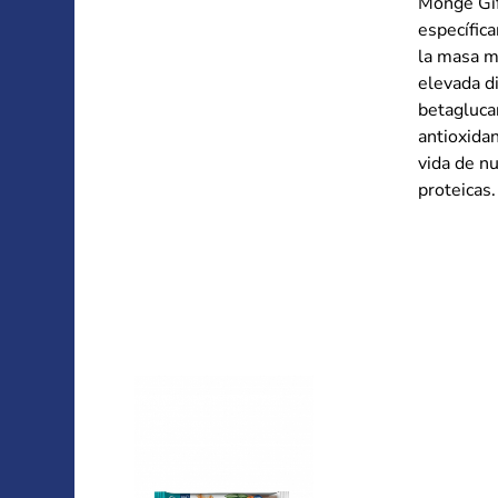
Monge Gif
específic
la masa ma
elevada di
betagluca
antioxidan
vida de nu
proteicas.