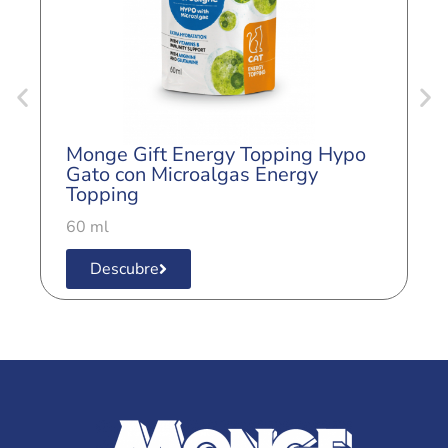
Monge Gift Energy Topping Hypo
M
Gato con Microalgas Energy
C
Topping
6
60 ml
Descubre