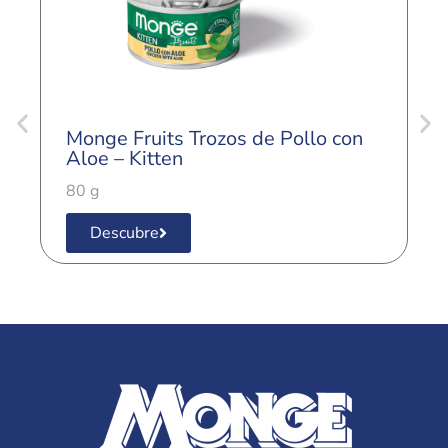
Monge Fruits Trozos de Pollo con
M
Aloe – Kitten
A
80 g
8
Descubre