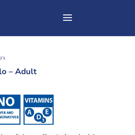
o’s
lo – Adult