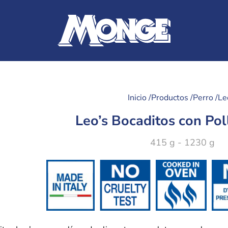
Inicio /
Productos /
Perro /
Le
Leo’s Bocaditos con Pol
415 g - 1230 g