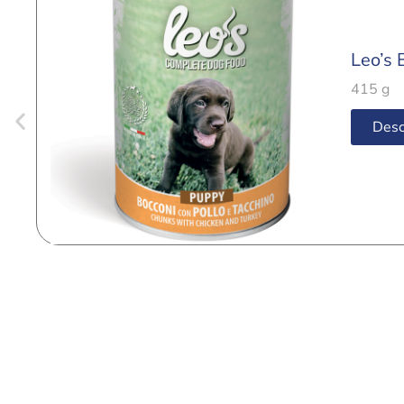
Leo’s 
415 g
Desc
Elige a tu mejor a