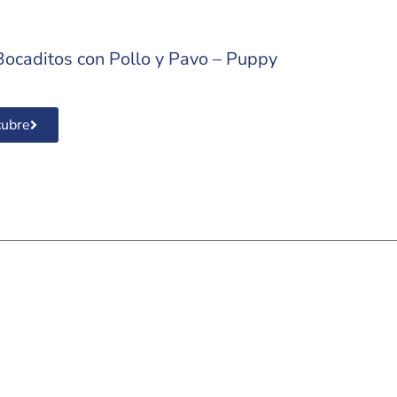
Bocaditos con Pollo y Pavo – Puppy
ubre
migo
Síguenos en: