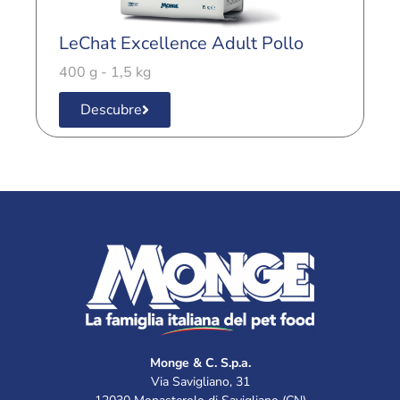
LeChat Excellence Adult Pollo
L
400 g - 1,5 kg
4
Descubre
Monge & C. S.p.a.
Via Savigliano, 31