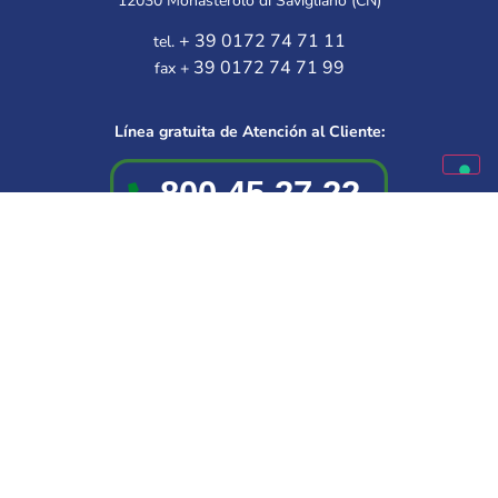
12030 Monasterolo di Savigliano (CN)
+ 39 0172 74 71 11
tel.
39 0172 74 71 99
fax +
Línea gratuita de Atención al Cliente:
Disponible de lunes a viernes
9.30 – 12.00 | 14.30 – 16.00
Elige a tu mejor amigo