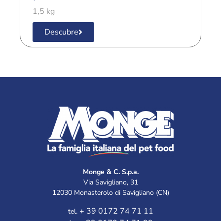
1,5 kg
1
Descubre
Monge & C. S.p.a.
Via Savigliano, 31
12030 Monasterolo di Savigliano (CN)
+ 39 0172 74 71 11
tel.