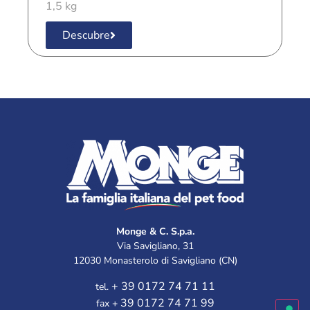
1,5 kg
1
Descubre
Monge & C. S.p.a.
Via Savigliano, 31
12030 Monasterolo di Savigliano (CN)
+ 39 0172 74 71 11
tel.
39 0172 74 71 99
fax +