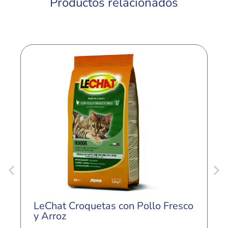
Productos relacionados
LeChat Croquetas con Pollo Fresco
L
y Arroz
R