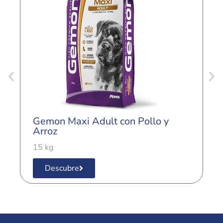
G
C
Gemon Maxi Adult con Pollo y
3
Arroz
15 kg
Descubre