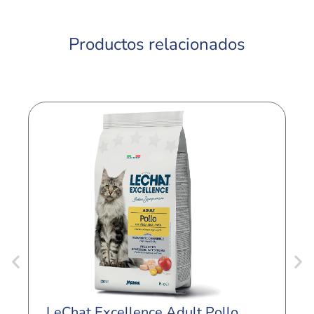
Productos relacionados
LeChat Excellence Adult Pollo
L