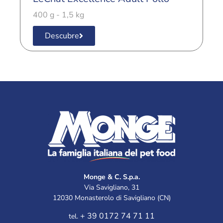
400 g - 1,5 kg
4
Descubre
Monge & C. S.p.a.
Via Savigliano, 31
12030 Monasterolo di Savigliano (CN)
+ 39 0172 74 71 11
tel.