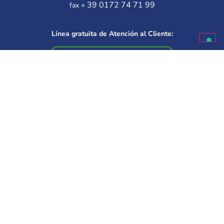
39 0172 74 71 99
fax +
Línea gratuita de Atención al Cliente:
Disponible de lunes a viernes
9.30 – 12.00 | 14.30 – 16.00
Elige a tu mejor amigo